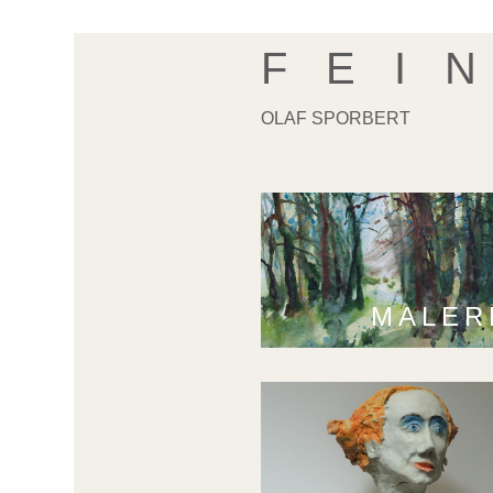
F E I N
OLAF SPORBERT
MALER