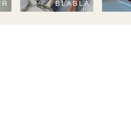
UR
BLABLA