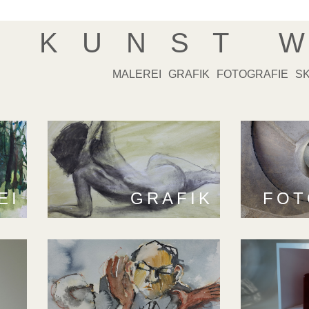
K U N S T
W
MALEREI
GRAFIK
FOTOGRAFIE
S
EI
GRAFIK
FOT