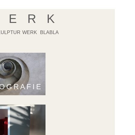
 E R K
KULPTUR
WERK
BLABLA
OGRAFIE