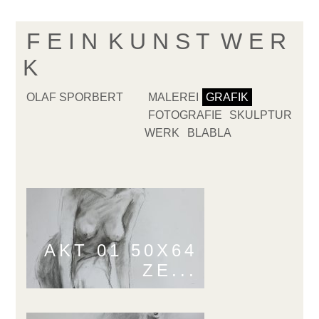
F E I N
K U N S T
W E R
K
OLAF SPORBERT
MALEREI
GRAFIK
FOTOGRAFIE
SKULPTUR
WERK
BLABLA
AKT 01 50X64
ZE...