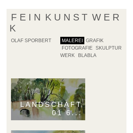
F E I N
K U N S T
W E R
K
OLAF SPORBERT
MALEREI
GRAFIK
FOTOGRAFIE
SKULPTUR
WERK
BLABLA
LANDSCHAFT
01 6...